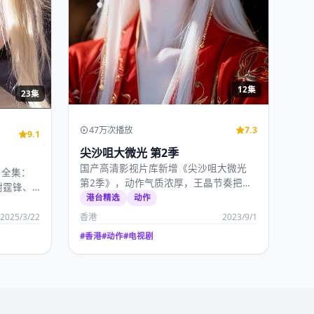
12集
23集
47万次播放
7.3
9.1
尖沙咀大微光 第2季
国产高清影视片库新增《尖沙咀大微光
》全集：
第2季》，动作气质浓厚，王晶节奏把控
谢霆锋、
出色，2023年9月…
港台精选
动作
2025/3/22
香港
2023/9/1
#
香港
#
动作
#
电视剧