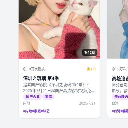
第12期
18万次播放
7.5
39万次
深圳之琉璃 第4季
高雄追
追看国产影院《深圳之琉璃 第4季》？
高分台影
2025年7月21日起国产高清影视视频免费
热映，蔡
在线观看可看全…
产高清影
国产合集
家庭
港台精
内地
2025/7/21
台湾
#
内地
#
家庭
#
综艺
#
台湾
#
喜