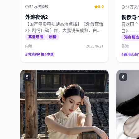
52万次播放
8.0
51万次
外滩夜话2
铜锣湾·
【国产电影电视剧高清点播】《外滩夜话
喜欢国产
2》剧情口碑佳作，大鹏镜头成熟，白百
白》——
何、李现演技扎实，2…
秀文，20
高清连播
剧情
港台精
内地
2023/8/21
香港
#
内地
#
剧情
#
电影
#
香港
#
动
5
6