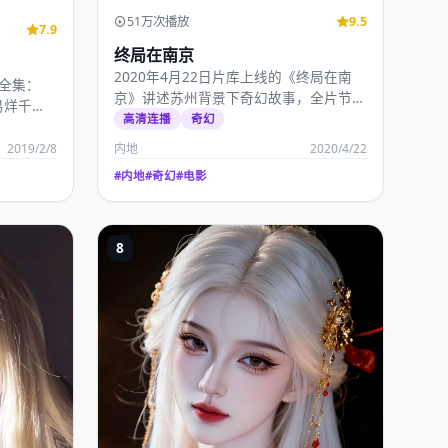
51万次播放
9.5
7.9
终局在南京
2020年4月22日片库上线的《终局在南
》全集：
京》讲述苏州背景下奇幻故事，全片节奏
易烊千
饱满，国产高清影…
高清连播
奇幻
2019/2/8
内地
2020/4/22
#
内地
#
奇幻
#
电影
8