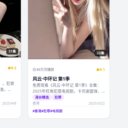
31集
23集
8.2
49万次播放
9.1
风云·中环记 第1季
》，犯罪
免费观看《风云·中环记 第1季》全集：
精准，
2025年旺角犯罪电视剧，卡司谢霆锋、
张曼玉、吴镇宇，…
港台精选
犯罪
2025/4/8
香港
2025/3/22
#
香港
#
犯罪
#
电视剧