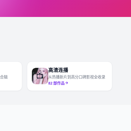
高清连播
📺
合辑
从热播新片到高分口碑影视全收录
82
部作品