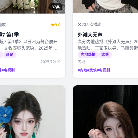
37集
20万次播放
播放
9.0
外滩大无声
7 第1季
高分内地热播《外滩大无声》20
境7 第1季》以苏州为舞台展开
地热映，王家卫执导，马丽领
，文牧野镜头沉稳，2025年12
产高清影视视频免费…
起国产…
内地热播
武侠
播
悬疑
2025/12/19
内地
疑
#
电视剧
#
内地
#
武侠
#
电视剧