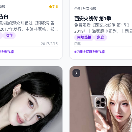
播放
7.6
51万次播放
告白
西安火线传 第1季
影视的观众别错过《铜锣湾·告
免费观看《西安火线传 第1季
2017年发行，主演林家栋、郑
2019年上海家庭电视剧，卡司
17年2…
选
动作
玺、王一博、刘昊然，…
内地热播
家庭
2017/2/15
内地
作
#
电视剧
#
内地
#
家庭
#
电视剧
7