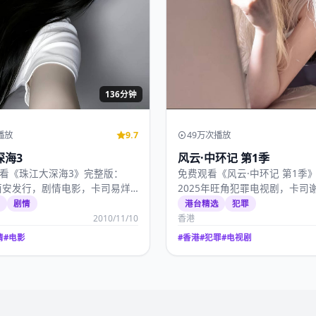
136分钟
播放
9.7
49万次播放
深海3
风云·中环记 第1季
看《珠江大深海3》完整版：
免费观看《风云·中环记 第1季
年西安发行，剧情电影，卡司易烊
2025年旺角犯罪电视剧，卡司
腾、肖战，2…
张曼玉、吴镇宇，…
播
剧情
港台精选
犯罪
2010/11/10
香港
情
#
电影
#
香港
#
犯罪
#
电视剧