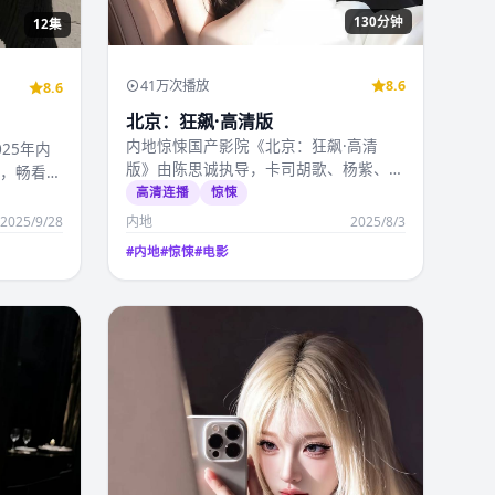
130分钟
12集
41万次播放
8.6
8.6
北京：狂飙·高清版
内地惊悚国产影院《北京：狂飙·高清
25年内
版》由陈思诚执导，卡司胡歌、杨紫、赵
衔，畅看国
丽颖、朱一龙、李现，2…
高清连播
惊悚
2025/9/28
内地
2025/8/3
#
内地
#
惊悚
#
电影