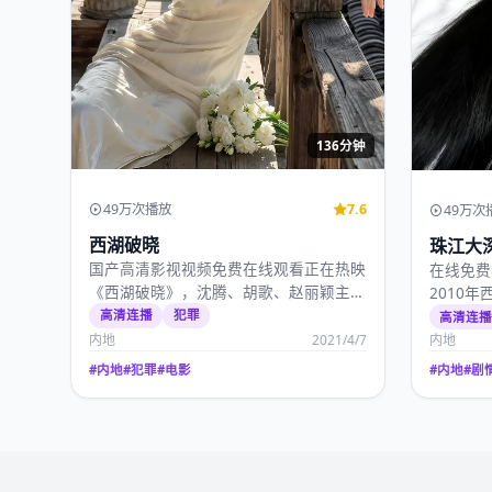
136分钟
49万次播放
7.6
49万次
西湖破晓
珠江大
国产高清影视视频免费在线观看正在热映
在线免费
《西湖破晓》，沈腾、胡歌、赵丽颖主
2010
演，宁浩作品，2021…
千玺、沈
高清连播
犯罪
高清连
内地
2021/4/7
内地
#
内地
#
犯罪
#
电影
#
内地
#
剧