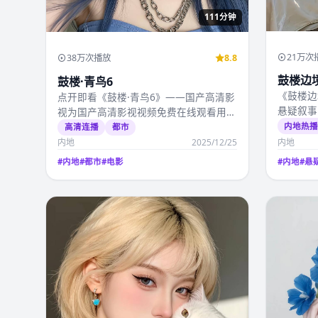
111分钟
21万次
38万次播放
8.8
鼓楼边境
鼓楼·青鸟6
《鼓楼边
点开即看《鼓楼·青鸟6》——国产高清影
悬疑叙事
视为国产高清影视视频免费在线观看用户
月19日
精选的情感电影，姜…
内地热
高清连播
都市
内地
2025/12/25
内地
#
内地
#
都市
#
电影
#
内地
#
悬