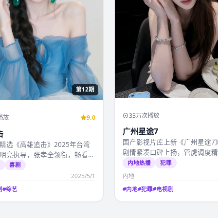
第12期
33万次播放
播放
9.0
广州星途7
击
国产影视片库上新《广州星途7
精选《高雄追击》2025年台湾
剧情紧凑口碑上扬，管虎调度
明亮执导，张孝全领衔，畅看国
2025年4月8日起国产…
内地热播
犯罪
视视频免费…
选
喜剧
2025/5/1
内地
剧
#
综艺
#
内地
#
犯罪
#
电视剧